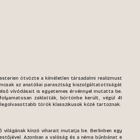
sterien ötvözte a kíméletlen társadalmi realizmust
emcsak az anatóliai parasztság kiszolgáltatottságát
gbelső vívódásait is egyetemes érvénnyel mutatta be.
 folyamatosan zaklatták, börtönbe került, végül 41
 legolvasottabb török klasszikusok közé tartoznak.
 világának kínzó viharait mutatja be. Berlinben egy
festőjével. Azonban a valóság és a néma bűnbánat e