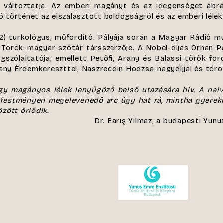
vá változtatja. Az emberi magányt és az idegenséget áb
történet az elszalasztott boldogságról és az emberi lélek 
2) turkológus, műfordító. Pályája során a Magyar Rádió m
e Török−magyar szótár társszerzője. A Nobel-díjas Orhan P
szólaltatója; emellett Petőfi, Arany és Balassi török for
any Érdemkereszttel, Naszreddin Hodzsa-nagydíjjal és török
y magányos lélek lenyűgöző belső utazására hív. A naiv
A festményen megelevenedő arc úgy hat rá, mintha gyerek
zött őrlődik.
Dr. Barış Yılmaz, a budapesti Yunu