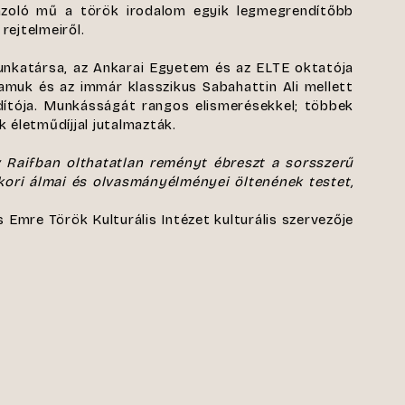
rázoló mű a török irodalom egyik legmegrendítőbb
rejtelmeiről.
unkatársa, az Ankarai Egyetem és az ELTE oktatója
amuk és az immár klasszikus Sabahattin Ali mellett
dítója. Munkásságát rangos elismerésekkel; többek
 életműdíjjal jutalmazták.
 Raifban olthatatlan reményt ébreszt a sorsszerű
kori álmai és olvasmányélményei öltenének testet,
s Emre Török Kulturális Intézet kulturális szervezője