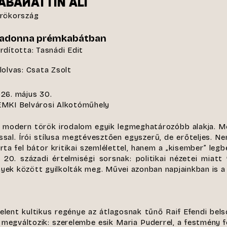
ABAHATTIN ALI
rökország
adonna prémkabátban
rdította: Tasnádi Edit
lolvas: Csata Zsolt
26. május 30.
MKI Belvárosi Alkotóműhely
a modern török irodalom egyik legmeghatározóbb alakja. Me
ással. Írói stílusa megtévesztően egyszerű, de erőteljes. N
rta fel bátor kritikai szemlélettel, hanem a „kisember” le
20. századi értelmiségi sorsnak: politikai nézetei miatt
nyek között gyilkolták meg. Művei azonban napjainkban is a
elent kultikus regénye az átlagosnak tűnő Raif Efendi belső
 megváltozik: szerelembe esik Maria Puderrel, a festmény 