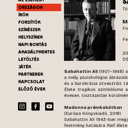
S
ORSZÁGOK
Tö
ÍRÓK
M
FORDÍTÓK
Fo
SZÍNÉSZEK
HELYSZÍNEK
Fe
NAPI BONTÁS
AKADÁLYMENTES
20
LETÖLTÉS
DE
JÁTÉK
Sabahattin Ali
(1907–1948) 
PARTNEREK
a mély pszichológiai ábrázol
KAPCSOLAT
és a bürokrácia útvesztőit tá
ELŐZŐ ÉVEK
Élete tragikus szimbóluma a 
évesen, tisztázatlan körülmé
Madonna prémkabátban
(Európa Könyvkiadó, 2018)
Sabahattin Ali 1943-ban megj
festmény hatására Raif élete