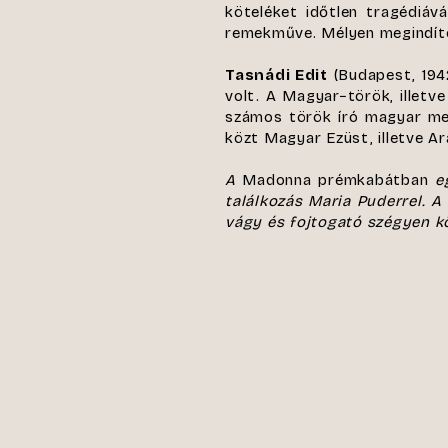
köteléket időtlen tragédiá
remekműve. Mélyen megindító 
Tasnádi Edit
(Budapest, 194
volt. A Magyar−török, illetv
számos török író magyar meg
közt Magyar Ezüst, illetve Ar
A
Madonna prémkabátban
eg
találkozás Maria Puderrel. 
vágy és fojtogató szégyen kö