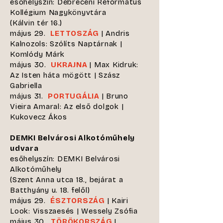
esőhelyszín: Debreceni Református
Kollégium Nagykönyvtára
(Kálvin tér 16.)
május 29.
LETTOSZÁG
| Andris
Kalnozols: Szólíts Naptárnak |
Komlódy Márk
május 30.
UKRAJNA
| Max Kidruk:
Az Isten háta mögött | Szász
Gabriella
május 31.
PORTUGÁLIA
| Bruno
Vieira Amaral: Az első dolgok |
Kukovecz Ákos
DEMKI Belvárosi Alkotóműhely
udvara
esőhelyszín: DEMKI Belvárosi
Alkotóműhely
(Szent Anna utca 18., bejárat a
Batthyány u. 18. felől)
május 29.
ÉSZTORSZÁG
| Kairi
Look: Visszaesés | Wessely Zsófia
május 30.
TÖRÖKORSZÁG
|