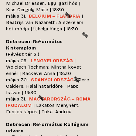
Michael Driessen: Egy igazi hős |
Kiss Gergely Máté | 18:30
május 31.
BELGIUM – FLANDRIA
|
Beatrijs van Nazareth: A szerelem
hét módja | Újhelyi Kinga | 18:30
Debreceni Református
Kistemplom
(Révész tér 2.)
május 29.
LENGYELORSZÁG
|
Wojciech Tochman: Mintha követ
ennél | Ráckevei Anna | 18:30
május 30.
SPANYOLORSZÁG
| Pere
Calders: Halál határidőre | Papp
István | 19:30
május 31.
MAGYARORSZÁG – ROMA
IRODALOM
| Lakatos Menyhért:
Füstös képek | Tokai Andrea
Debreceni Református Kollégium
udvara