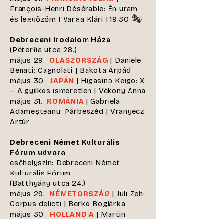
François-Henri Désérable: Én uram
és legyőzőm | Varga Klári | 19:30
Debreceni Irodalom Háza
(Péterfia utca 28.)
május 29.
OLASZORSZÁG
| Daniele
Benati: Cagnolati | Bakota Árpád
május 30.
JAPÁN
| Higasino Keigo: X
– A gyilkos ismeretlen | Vékony Anna
május 31.
ROMÁNIA
| Gabriela
Adameșteanu: Párbeszéd | Vranyecz
Artúr
Debreceni Német Kulturális
Fórum udvara
esőhelyszín: Debreceni Német
Kulturális Fórum
(Batthyány utca 24.)
május 29.
NÉMETORSZÁG
| Juli Zeh:
Corpus delicti | Berkó Boglárka
május 30.
HOLLANDIA
| Martin