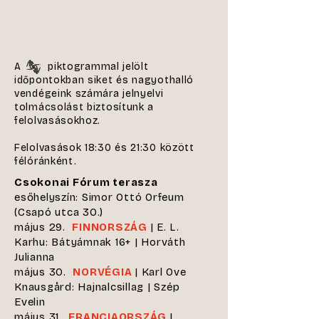
A piktogrammal jelölt
időpontokban siket és nagyothalló
vendégeink számára jelnyelvi
tolmácsolást biztosítunk a
felolvasásokhoz.
Felolvasások 18:30 és 21:30 között
félóránként.
Csokonai Fórum terasza
esőhelyszín: Simor Ottó Orfeum
(Csapó utca 30.)
május 29.
FINNORSZÁG
| E. L.
Karhu: Bátyámnak 16+ | Horváth
Julianna
május 30.
NORVÉGIA
| Karl Ove
Knausgård: Hajnalcsillag | Szép
Evelin
május 31.
FRANCIAORSZÁG
|