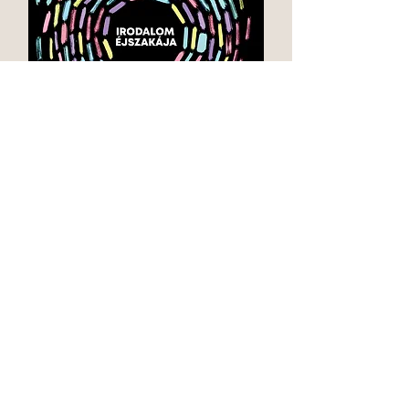
© Irodalom éjszakája 2026 Minden jog fenntartva.
A szervezők a programváltoztatás jogát fenntartják.