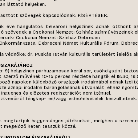
an láttató helyeken.
választott szövegek kapcsolódnak: KÍSÉRTÉSEK.
 éve hangulatos belvárosi helyszínek adnak otthont az i
ató szövegek a Csokonai Nemzeti Színház színművészeinek e
erünk: Csokonai Nemzeti Színház Debrecen
Önkormányzata, Debreceni Német Kulturális Fórum, Debrec
a védnöke: dr. Puskás István kulturális területért felelős 
JSZAKÁJÁHOZ
p: 9) helyszínen párhuzamosan kerül sor, esőhelyszínt biztos
 szerző művének 10-15 perces részlete hangzik el 18:30, 19.0
nböző napokon különböző országok irodalmából adnak ízelít
ssze aznapi irodalmi barangolásának útvonalát, ehhez nyomt
 ingyenes és előzetes regisztrációt nem igényel.
ztvevőiről fénykép- és/vagy videófelvételek készülhetnek
 megtartjuk hagyományos játékunkat, melyben a szeren
yt megelőző héten tesszük közzé.
Z IRODALOM ÉJSZAKÁJÁRÓL?