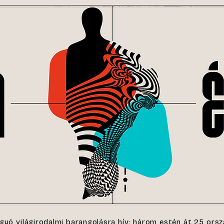
gyó világirodalmi barangolásra hív: három estén át 25 orszá