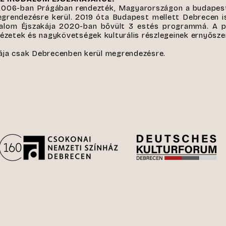
t 2006-ban Prágában rendezték, Magyarországon a budape
grendezésre kerül. 2019 óta Budapest mellett Debrecen is
dalom Éjszakája 2020-ban bővült 3 estés programmá. A p
tézetek és nagykövetségek kulturális részlegeinek ernyősze
ája csak Debrecenben kerül megrendezésre.