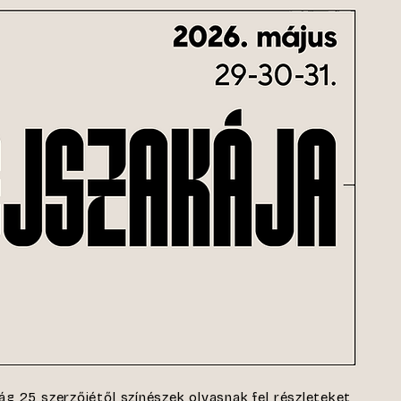
g 25 szerzőjétől színészek olvasnak fel részleteket