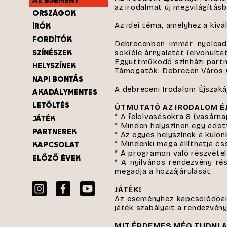
az irodalmat új megvilágításb
ORSZÁGOK
Az idei téma, amelyhez a ki
ÍRÓK
FORDÍTÓK
Debrecenben immár nyolcadik
SZÍNÉSZEK
sokféle árnyalatát felvonult
Együttműködő színházi partn
HELYSZÍNEK
Támogatók: Debrecen Város 
NAPI BONTÁS
A debreceni Irodalom Éjszakáj
AKADÁLYMENTES
LETÖLTÉS
ÚTMUTATÓ AZ IRODALOM É
* A felolvasásokra 8 (vasárna
JÁTÉK
* Minden helyszínen egy adott
PARTNEREK
* Az egyes helyszínek a külö
* Mindenki maga állíthatja ö
KAPCSOLAT
* A programon való részvétel
ELŐZŐ ÉVEK
* A nyilvános rendezvény rés
megadja a hozzájárulását.
JÁTÉK!
Az eseményhez kapcsolódóan
játék szabályait a rendezvén
MIT ÉRDEMES MÉG TUDNI A