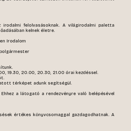
rodalmi felolvasásoknak. A világirodalmi paletta
lőadásában kelnek életre.
en Irodalom
alpolgármester
ítunk.
0, 19.30, 20.00, 20.30, 21.00 órai kezdéssel.
őt.
atott térképet adunk segítségül.
. Ehhez a látogató a rendezvényre való belépésével
csések értékes könyvcsomaggal gazdagodhatnak. A